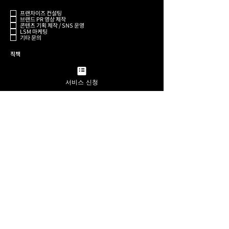
수
프랜차이즈 컨설팅
브랜드 PR 영상 제작
콘텐츠 기획 제작 / SNS 운영
LSM 마케팅
기타 문의
직책
서비스 신청
성함
전화번호
이메일
문의 내용
제출